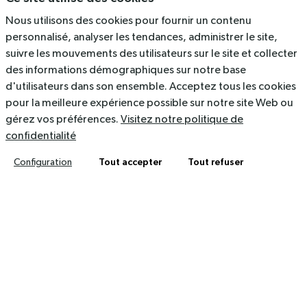
Nous utilisons des cookies pour fournir un contenu
Ressources
personnalisé, analyser les tendances, administrer le site,
suivre les mouvements des utilisateurs sur le site et collecter
536 Rue du Rajol, 34130 Mauguio
des informations démographiques sur notre base
d'utilisateurs dans son ensemble. Acceptez tous les cookies
contact@arkolia.com
pour la meilleure expérience possible sur notre site Web ou
04 67 40 47 03
gérez vos préférences.
Visitez notre politique de
confidentialité
Mentions légales
Politique de confidentialité
Tout accepter
Tout refuser
Configuration