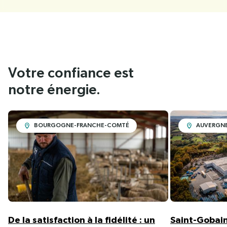
Votre confiance est
notre énergie.
BOURGOGNE-FRANCHE-COMTÉ
AUVERGNE
De la satisfaction à la fidélité : un
Saint-Gobain