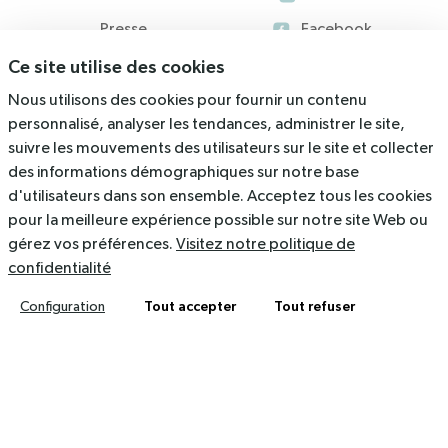
Presse
Facebook
Ce site utilise des cookies
Blog
Nous utilisons des cookies pour fournir un contenu
Ressources
personnalisé, analyser les tendances, administrer le site,
suivre les mouvements des utilisateurs sur le site et collecter
536 Rue du Rajol, 34130 Mauguio
des informations démographiques sur notre base
d'utilisateurs dans son ensemble. Acceptez tous les cookies
contact@arkolia.com
pour la meilleure expérience possible sur notre site Web ou
04 67 40 47 03
gérez vos préférences.
Visitez notre politique de
confidentialité
Mentions légales
Politique de confidentialité
Tout accepter
Tout refuser
Configuration