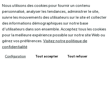
Nous utilisons des cookies pour fournir un contenu
Ressources
personnalisé, analyser les tendances, administrer le site,
suivre les mouvements des utilisateurs sur le site et collecter
536 Rue du Rajol, 34130 Mauguio
des informations démographiques sur notre base
d'utilisateurs dans son ensemble. Acceptez tous les cookies
contact@arkolia.com
pour la meilleure expérience possible sur notre site Web ou
04 67 40 47 03
gérez vos préférences.
Visitez notre politique de
confidentialité
Mentions légales
Politique de confidentialité
Tout accepter
Tout refuser
Configuration