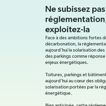
Vous avez un besoin ? Nous avons
les solutions.
Ne subissez pas 
Démarrer ma simulation
réglementation
exploitez-la
Face à des ambitions fortes d
décarbonation, la réglement
aujourd’hui la solarisation de
des parkings comme réponse 
enjeux énergétiques.
Toitures, parkings et bâtimen
aujourd’hui au cœur des oblig
solarisation portées par la r
énergétique.
Bien anticipée, cette régleme