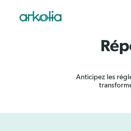
Saut au contenu principal
Qui sommes-nous 
Notre démarche r
Nos certifications 
Nos énergies
Nos métiers
Rép
Vous êtes
Innovation
Vos objectifs
Anticipez les régl
transforme
Tous nos produits