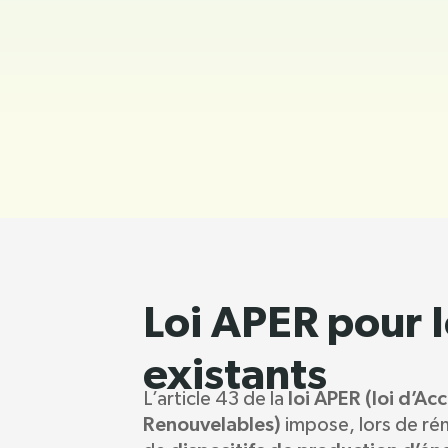
Loi APER pour 
existants
loi APER (loi d’Ac
L’article 43 de la
Renouvelables)
impose, lors de rén