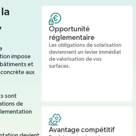
la
,
Opportunité
réglementaire
Les obligations de solarisation
e
deviennent un levier immédiat
ation impose
de valorisation de vos
s bâtiments et
surfaces.
concrète aux
ts sont
ations de
églementation
Avantage compétitif
ntation devient