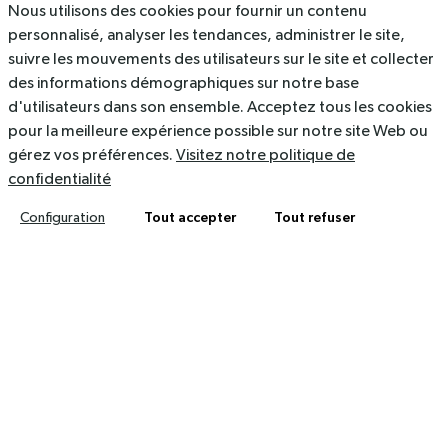
Nous utilisons des cookies pour fournir un contenu
Ressources
personnalisé, analyser les tendances, administrer le site,
suivre les mouvements des utilisateurs sur le site et collecter
536 Rue du Rajol, 34130 Mauguio
des informations démographiques sur notre base
d'utilisateurs dans son ensemble. Acceptez tous les cookies
contact@arkolia.com
pour la meilleure expérience possible sur notre site Web ou
04 67 40 47 03
gérez vos préférences.
Visitez notre politique de
confidentialité
Mentions légales
Politique de confidentialité
Tout accepter
Tout refuser
Configuration