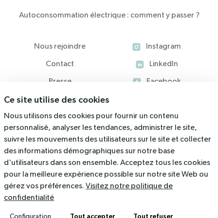
Autoconsommation électrique : comment y passer ?
Nous rejoindre
Instagram
Contact
LinkedIn
Presse
Facebook
Ce site utilise des cookies
Blog
Nous utilisons des cookies pour fournir un contenu
Ressources
personnalisé, analyser les tendances, administrer le site,
suivre les mouvements des utilisateurs sur le site et collecter
536 Rue du Rajol, 34130 Mauguio
des informations démographiques sur notre base
d'utilisateurs dans son ensemble. Acceptez tous les cookies
contact@arkolia.com
pour la meilleure expérience possible sur notre site Web ou
04 67 40 47 03
gérez vos préférences.
Visitez notre politique de
confidentialité
Mentions légales
Politique de confidentialité
Tout accepter
Tout refuser
Configuration