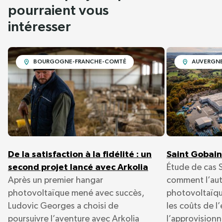
pourraient vous
intéresser
BOURGOGNE-FRANCHE-COMTÉ
AUVERGNE
De la satisfaction à la fidélité : un
Saint Gobain
second projet lancé avec Arkolia
Étude de cas 
Après un premier hangar
comment l’au
photovoltaïque mené avec succès,
photovoltaïqu
Ludovic Georges a choisi de
les coûts de l
poursuivre l’aventure avec Arkolia
l’approvision