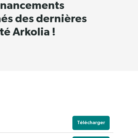
financements
més des dernières
é Arkolia !
Télécharger