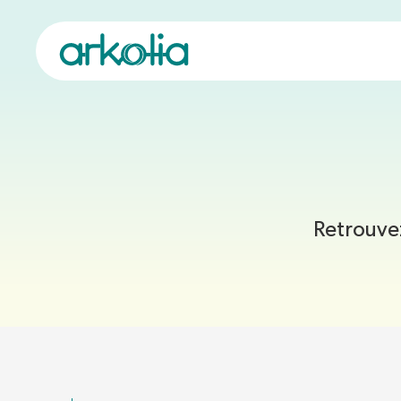
Saut au contenu principal
Qui sommes-nous 
Notre démarche r
Nos certifications 
Nos énergies
Nos métiers
Vous êtes
Innovation
Vos objectifs
Retrouvez
Tous nos produits