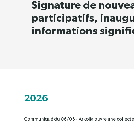
Vous avez un besoin ? Nous avons
Signature de nouve
les solutions.
participatifs, inaug
Démarrer ma simulation
informations signifi
2026
Communiqué du 06/03 - Arkolia ouvre une collecte