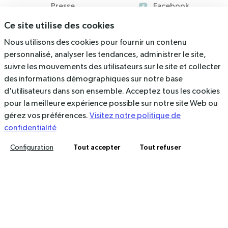
Presse
Facebook
Ce site utilise des cookies
Blog
Nous utilisons des cookies pour fournir un contenu
Ressources
personnalisé, analyser les tendances, administrer le site,
suivre les mouvements des utilisateurs sur le site et collecter
536 Rue du Rajol, 34130 Mauguio
des informations démographiques sur notre base
d'utilisateurs dans son ensemble. Acceptez tous les cookies
contact@arkolia.com
pour la meilleure expérience possible sur notre site Web ou
04 67 40 47 03
gérez vos préférences.
Visitez notre politique de
confidentialité
Mentions légales
Politique de confidentialité
Tout accepter
Tout refuser
Configuration