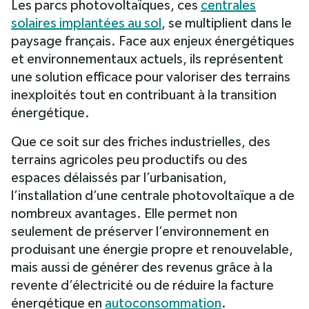
Les parcs photovoltaïques, ces
centrales
Qu’est-ce qu’un parc
photovoltaïque ?
solaires implantées au sol
, se multiplient dans le
L’essor fulgurant des
paysage français. Face aux enjeux énergétiques
centrales solaires au sol
et environnementaux actuels, ils représentent
Pourquoi installer un parc
photovoltaïque sur un terrain
une solution efficace pour valoriser des terrains
non exploité ?
inexploités tout en contribuant à la transition
Comment choisir
énergétique.
l’emplacement d’un parc
photovoltaïque au sol ?
Quel est le coût d’installation
Que ce soit sur des friches industrielles, des
?
terrains agricoles peu productifs ou des
Arkolia vous accompagne
espaces délaissés par l’urbanisation,
dans votre projet de centrale
photovoltaïque
l’installation d’une centrale photovoltaïque a de
nombreux avantages. Elle permet non
seulement de préserver l’environnement en
produisant une énergie propre et renouvelable,
mais aussi de générer des revenus grâce à la
revente d’électricité ou de réduire la facture
énergétique en
autoconsommation
.