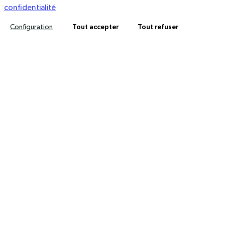
confidentialité
Mentions légales
Politique de confidentialité
Tout accepter
Tout refuser
Configuration