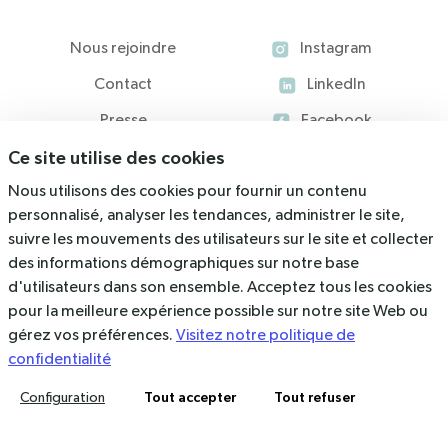
Nous rejoindre
Instagram
Contact
LinkedIn
Presse
Facebook
Ce site utilise des cookies
Blog
Nous utilisons des cookies pour fournir un contenu
Ressources
personnalisé, analyser les tendances, administrer le site,
suivre les mouvements des utilisateurs sur le site et collecter
536 Rue du Rajol, 34130 Mauguio
des informations démographiques sur notre base
d'utilisateurs dans son ensemble. Acceptez tous les cookies
contact@arkolia.com
pour la meilleure expérience possible sur notre site Web ou
04 67 40 47 03
gérez vos préférences.
Visitez notre politique de
confidentialité
Mentions légales
Politique de confidentialité
Tout accepter
Tout refuser
Configuration