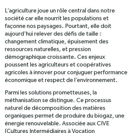
L’agriculture joue un rôle central dans notre
La CIVE : une culture
intermédiaire pour la
société car elle nourrit les populations et
méthanisation
façonne nos paysages. Pourtant, elle doit
L’intérêt de la CIVE combinée
aujourd’hui relever des défis de taille :
aux méthaniseurs pour les
coopératives agricoles
changement climatique, épuisement des
Comment intégrer les CIVE au
ressources naturelles, et pression
sein de votre exploitation
démographique croissante. Ces enjeux
agricole ?
La méthanisation : principe et
poussent les agriculteurs et coopératives
fonctionnement
agricoles à innover pour conjuguer performance
économique et respect de l’environnement.
Parmi les solutions prometteuses, la
méthanisation se distingue. Ce processus
naturel de décomposition des matières
organiques permet de produire du biogaz, une
énergie renouvelable. Associée aux CIVE
(Cultures Intermédiaires à Vocation