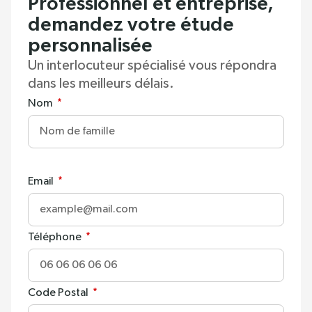
Professionnel et entreprise,
demandez votre étude
personnalisée
Un interlocuteur spécialisé vous répondra
dans les meilleurs délais.
Nom
:
0
/ 280
Email
:
0
Téléphone
/ 280
:
0
Code Postal
/ 280